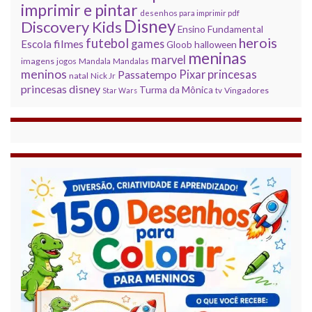
imprimir e pintar
desenhos para imprimir pdf
Disney
Discovery Kids
Ensino Fundamental
herois
futebol
filmes
games
Escola
Gloob
halloween
meninas
marvel
imagens
jogos
Mandala
Mandalas
meninos
princesas
Pixar
Passatempo
natal
Nick Jr
princesas disney
Turma da Mônica
Vingadores
Star Wars
tv