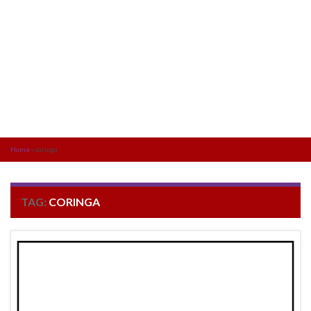
Home
»
coringa
TAG:
CORINGA