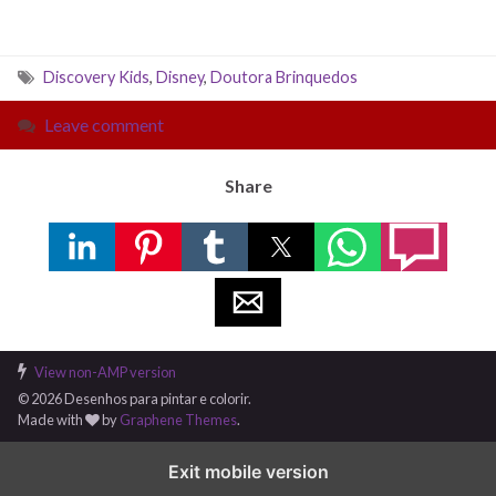
Discovery Kids
,
Disney
,
Doutora Brinquedos
Leave comment
Share
View non-AMP version
© 2026 Desenhos para pintar e colorir.
Made with
by
Graphene Themes
.
Exit mobile version