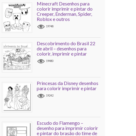
Minecraft Desenhos para
colorir imprimir e pintar do
Creeper, Enderman, Spider,
Roblox e outros
19748
Descobrimento do Brasil 22
de abril – desenhos para
colorir, imprimir e pintar
19480
Princesas da Disney desenhos
para colorir imprimir e pintar
19242
Escudo do Flamengo –
desenho para imprimir colorir
e pintar do brasão do time de