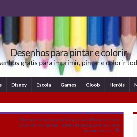
Desenhos para pintar e colorir
nhos gratis para imprimir, pintar e colorir t
s
Disney
Escola
Games
Gloob
Heróis
N
–
Palavras Cruzadas para Crianças em Alfabetização no
Ensino Fundamental – atividade de passatempo para
imprimir e colorir