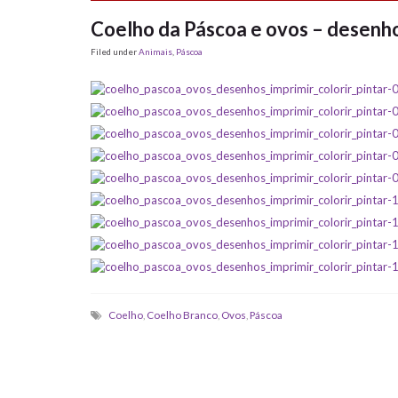
Coelho da Páscoa e ovos – desenhos 
Filed under
Animais
,
Páscoa
Coelho
,
Coelho Branco
,
Ovos
,
Páscoa