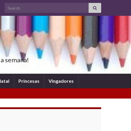
Search for:
oda semana!
atal
Princesas
Vingadores