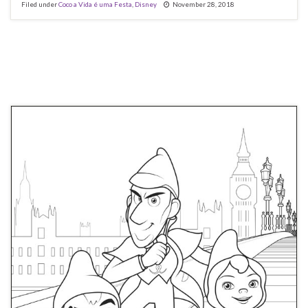
Filed under
Coco a Vida é uma Festa
,
Disney
November 28, 2018