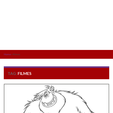
Home
»
filmes
TAG:
FILMES