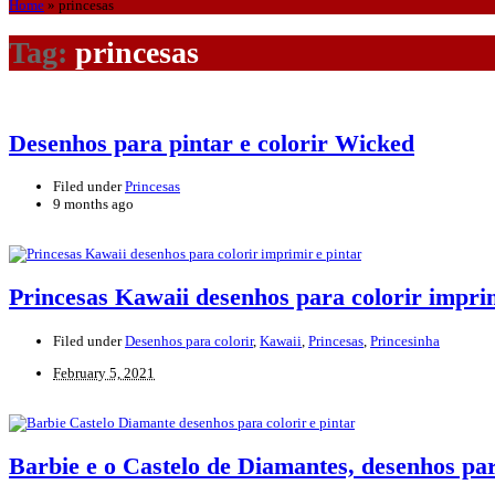
Home
»
princesas
Tag:
princesas
Desenhos para pintar e colorir Wicked
Filed under
Princesas
9 months ago
Princesas Kawaii desenhos para colorir imprim
Filed under
Desenhos para colorir
,
Kawaii
,
Princesas
,
Princesinha
February 5, 2021
Barbie e o Castelo de Diamantes, desenhos par