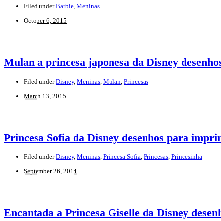
Filed under
Barbie
,
Meninas
October 6, 2015
Mulan a princesa japonesa da Disney desenhos
Filed under
Disney
,
Meninas
,
Mulan
,
Princesas
March 13, 2015
Princesa Sofia da Disney desenhos para imprim
Filed under
Disney
,
Meninas
,
Princesa Sofia
,
Princesas
,
Princesinha
September 26, 2014
Encantada a Princesa Giselle da Disney desenh