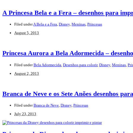
A Princesa Bela e a Fera – desenhos para impr
Filed under
A Bela e a Fera
,
Disney
,
Meninas
,
Princesas
August 5, 2013
Princesa Aurora a Bela Adormecida – desenhos
Filed under
Bela Adormecida
,
Desenhos para colorir
,
Disney
,
Meninas
,
Pri
August 2, 2013
Branca de Neve e os Sete Anões desenhos para 
Filed under
Branca de Neve
,
Disney
,
Princesas
July 23, 2013