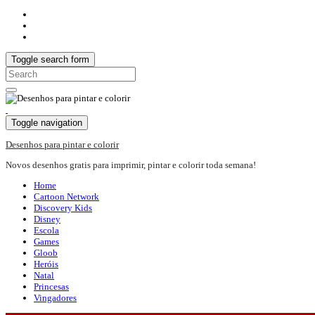
Toggle search form
Search
for:
Toggle navigation
Desenhos para pintar e colorir
Novos desenhos gratis para imprimir, pintar e colorir toda semana!
Home
Cartoon Network
Discovery Kids
Disney
Escola
Games
Gloob
Heróis
Natal
Princesas
Vingadores