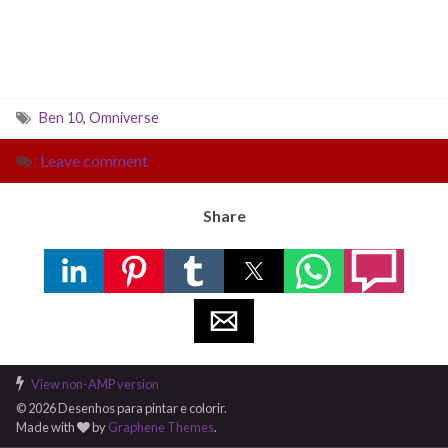
Ben 10
,
Omniverse
Leave comment
Share
View non-AMP version
© 2026 Desenhos para pintar e colorir.
Made with
by
Graphene Themes
.