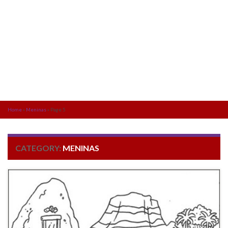
Home
»
Meninas
»
Page 5
CATEGORY:
MENINAS