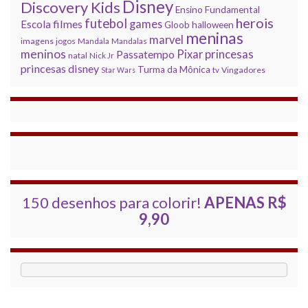
Disney
Discovery Kids
Ensino Fundamental
herois
futebol
filmes
games
Escola
Gloob
halloween
meninas
marvel
imagens
jogos
Mandala
Mandalas
meninos
princesas
Pixar
Passatempo
natal
Nick Jr
princesas disney
Turma da Mônica
Vingadores
Star Wars
tv
150 desenhos para colorir!
APENAS R$
9,90