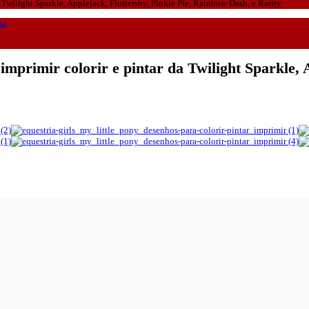
 Twilight Sparkle, Applejack, Fluttershy, Pinkie Pie, Rainbow Dash, e Rarity
sa
imprimir colorir e pintar da Twilight Sparkle, 