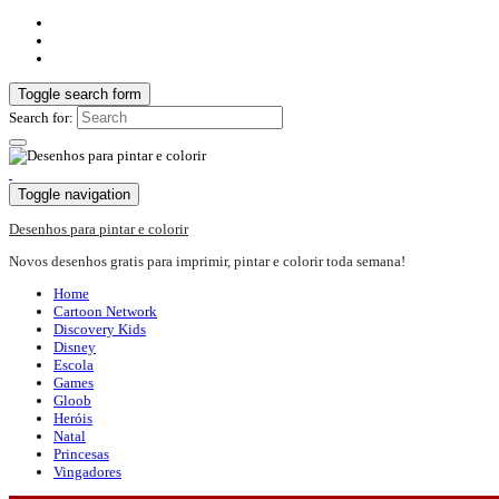
Toggle search form
Search for:
Toggle navigation
Desenhos para pintar e colorir
Novos desenhos gratis para imprimir, pintar e colorir toda semana!
Home
Cartoon Network
Discovery Kids
Disney
Escola
Games
Gloob
Heróis
Natal
Princesas
Vingadores