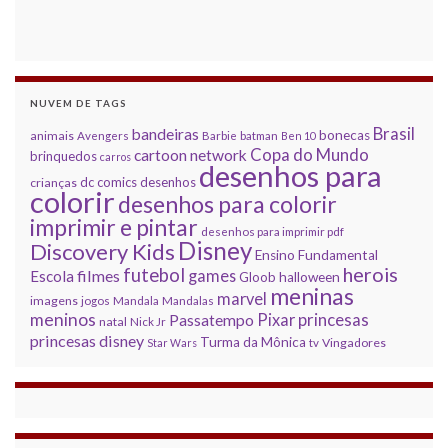
NUVEM DE TAGS
Brasil
bandeiras
bonecas
animais
Avengers
Barbie
batman
Ben 10
Copa do Mundo
cartoon network
brinquedos
carros
desenhos para
dc comics
desenhos
crianças
colorir
desenhos para colorir
imprimir e pintar
desenhos para imprimir pdf
Disney
Discovery Kids
Ensino Fundamental
herois
futebol
filmes
games
Escola
Gloob
halloween
meninas
marvel
imagens
jogos
Mandala
Mandalas
meninos
princesas
Pixar
Passatempo
natal
Nick Jr
princesas disney
Turma da Mônica
Vingadores
Star Wars
tv