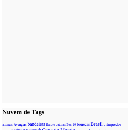
Nuvem de Tags
Brasil
bandeiras
bonecas
brinquedos
animais
Avengers
Barbie
batman
Ben 10
Copa do Mundo
cartoon network