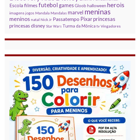
herois
futebol
filmes
games
Escola
Gloob
halloween
meninas
marvel
imagens
jogos
Mandala
Mandalas
meninos
princesas
Pixar
Passatempo
natal
Nick Jr
princesas disney
Turma da Mônica
Vingadores
Star Wars
tv