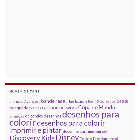
NUVEM DE TAGS
Brasil
bandeiras
bonecas
animais
Avengers
Barbie
batman
Ben 10
Copa do Mundo
cartoon network
brinquedos
carros
desenhos para
dc comics
desenhos
crianças
colorir
desenhos para colorir
imprimir e pintar
desenhos para imprimir pdf
Disney
Discovery Kids
Ensino Fundamental