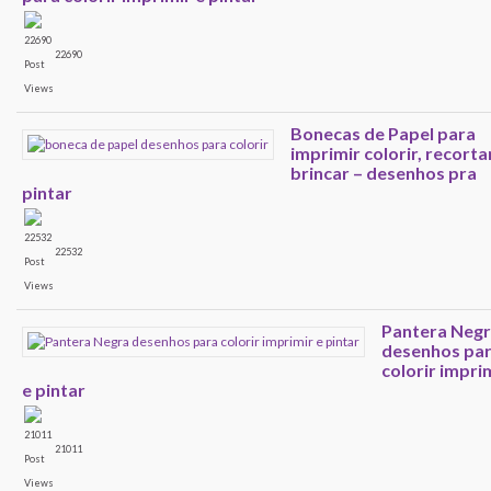
22690
Bonecas de Papel para
imprimir colorir, recorta
brincar – desenhos pra
pintar
22532
Pantera Neg
desenhos pa
colorir impri
e pintar
21011