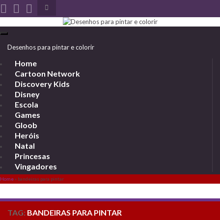
Toggle
search
form
Search for:
Toggle
navigation
Desenhos para pintar e colorir
Home
Cartoon Network
Discovery Kids
Disney
Escola
Games
Gloob
Heróis
Natal
Princesas
Vingadores
Home
»
bandeiras para pintar
TAG:
BANDEIRAS PARA PINTAR