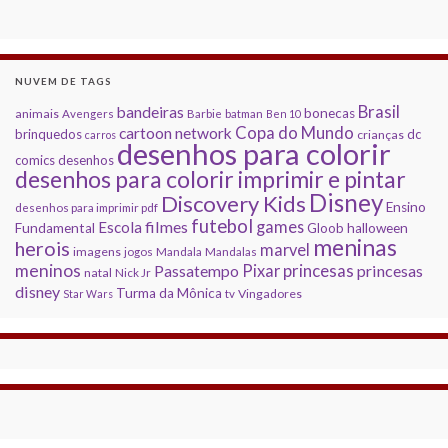
NUVEM DE TAGS
Brasil
bandeiras
bonecas
animais
Avengers
Barbie
batman
Ben 10
Copa do Mundo
cartoon network
brinquedos
dc
crianças
carros
desenhos para colorir
comics
desenhos
desenhos para colorir imprimir e pintar
Disney
Discovery Kids
Ensino
desenhos para imprimir pdf
futebol
filmes
games
Escola
Fundamental
Gloob
halloween
meninas
herois
marvel
imagens
jogos
Mandala
Mandalas
meninos
princesas
Pixar
princesas
Passatempo
natal
Nick Jr
disney
Turma da Mônica
Vingadores
Star Wars
tv