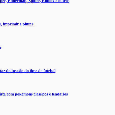
eper, Enderman, Spider, Roblox e outros
r, imprimir e pintar
ar
ar do brasão do time de futebol
ista com pokemons clássicos e lendários