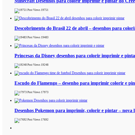
Minecraft Desenhos para colorir imprimir e pintar do Cre
19751
Descobrimento do Brasil 22 de abril – desenhos para colori
19483
Princesas da Disney desenhos para colorir imprimir e pint
19248
Escudo do Flamengo – desenho para imprimir colorir e pint
17973
Desenhos Pokemon para imprimir, colorir e pintar – nova l
17692