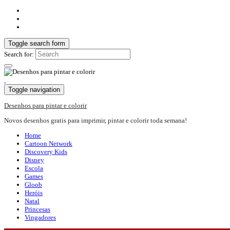
Toggle search form
Search for:
Toggle navigation
Desenhos para pintar e colorir
Novos desenhos gratis para imprimir, pintar e colorir toda semana!
Home
Cartoon Network
Discovery Kids
Disney
Escola
Games
Gloob
Heróis
Natal
Princesas
Vingadores