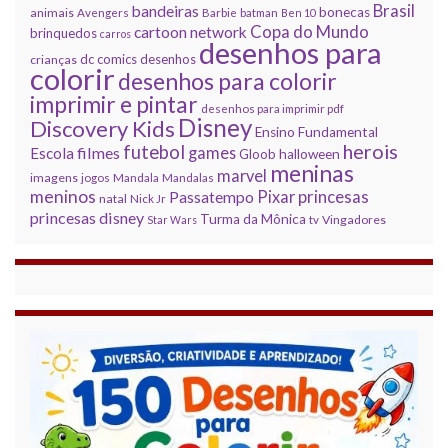
Brasil
bandeiras
bonecas
animais
Avengers
Barbie
batman
Ben 10
Copa do Mundo
cartoon network
brinquedos
carros
desenhos para
dc comics
desenhos
crianças
colorir
desenhos para colorir
imprimir e pintar
desenhos para imprimir pdf
Disney
Discovery Kids
Ensino Fundamental
herois
futebol
filmes
games
Escola
Gloob
halloween
meninas
marvel
imagens
jogos
Mandala
Mandalas
meninos
princesas
Pixar
Passatempo
natal
Nick Jr
princesas disney
Turma da Mônica
Vingadores
Star Wars
tv