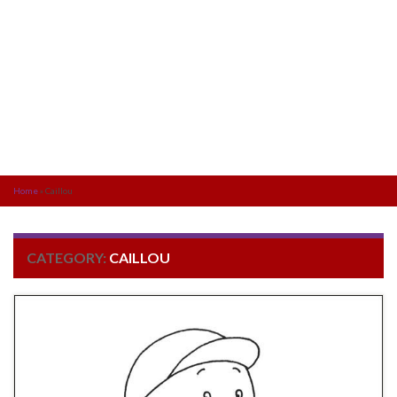
Home
»
Caillou
CATEGORY:
CAILLOU