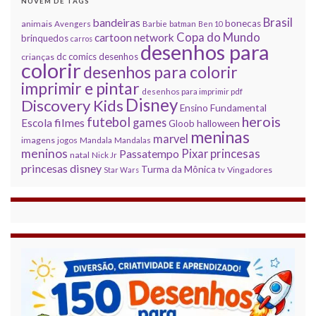
NUVEM DE TAGS
Brasil
bandeiras
bonecas
animais
Avengers
Barbie
batman
Ben 10
Copa do Mundo
cartoon network
brinquedos
carros
desenhos para
dc comics
desenhos
crianças
colorir
desenhos para colorir
imprimir e pintar
desenhos para imprimir pdf
Disney
Discovery Kids
Ensino Fundamental
herois
futebol
filmes
games
Escola
Gloob
halloween
meninas
marvel
imagens
jogos
Mandala
Mandalas
meninos
princesas
Pixar
Passatempo
natal
Nick Jr
princesas disney
Turma da Mônica
Vingadores
Star Wars
tv