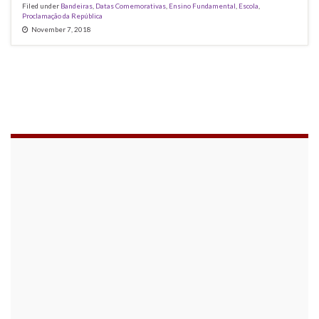
Filed under
Bandeiras
,
Datas Comemorativas
,
Ensino Fundamental
,
Escola
,
Proclamação da República
November 7, 2018