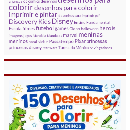
dc comics
desenhos
crianças
colorir
desenhos para colorir
imprimir e pintar
desenhos para imprimir pdf
Disney
Discovery Kids
Ensino Fundamental
herois
futebol
filmes
games
Escola
Gloob
halloween
meninas
marvel
imagens
jogos
Mandala
Mandalas
meninos
princesas
Pixar
Passatempo
natal
Nick Jr
princesas disney
Turma da Mônica
Vingadores
Star Wars
tv