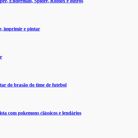
eper, Enderman, Spider, Roblox e outros
r, imprimir e pintar
ar
ar do brasão do time de futebol
ista com pokemons clássicos e lendários