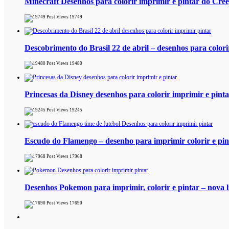
Minecraft Desenhos para colorir imprimir e pintar do Cre
19749
Descobrimento do Brasil 22 de abril – desenhos para colori
19480
Princesas da Disney desenhos para colorir imprimir e pint
19245
Escudo do Flamengo – desenho para imprimir colorir e pint
17968
Desenhos Pokemon para imprimir, colorir e pintar – nova l
17690