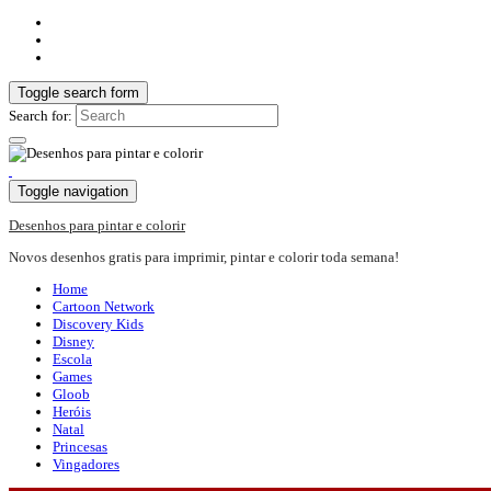
Toggle search form
Search for:
Toggle navigation
Desenhos para pintar e colorir
Novos desenhos gratis para imprimir, pintar e colorir toda semana!
Home
Cartoon Network
Discovery Kids
Disney
Escola
Games
Gloob
Heróis
Natal
Princesas
Vingadores