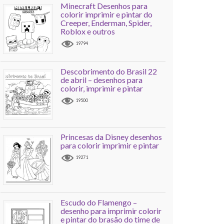
Minecraft Desenhos para
colorir imprimir e pintar do
Creeper, Enderman, Spider,
Roblox e outros
19794
Descobrimento do Brasil 22
de abril – desenhos para
colorir, imprimir e pintar
19500
Princesas da Disney desenhos
para colorir imprimir e pintar
19271
Escudo do Flamengo –
desenho para imprimir colorir
e pintar do brasão do time de