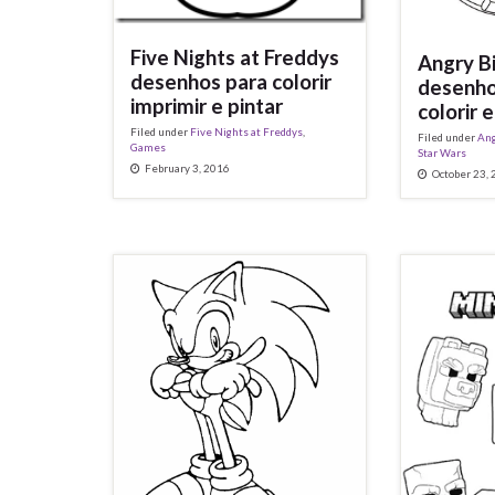
Five Nights at Freddys
Angry B
desenhos para colorir
desenho
imprimir e pintar
colorir e
Filed under
Five Nights at Freddys
,
Filed under
Ang
Games
Star Wars
February 3, 2016
October 23,