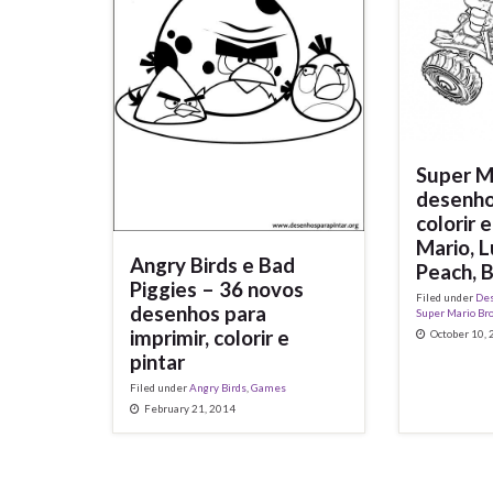
Super M
desenho
colorir 
Mario, L
Angry Birds e Bad
Peach, 
Piggies – 36 novos
Filed under
Des
desenhos para
Super Mario Br
imprimir, colorir e
October 10,
pintar
Filed under
Angry Birds
,
Games
February 21, 2014