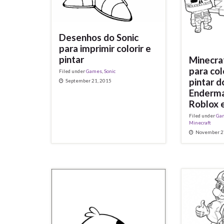
Desenhos do Sonic
para imprimir colorir e
pintar
Minecra
para col
Filed under
Games
,
Sonic
pintar d
September 21, 2015
Enderma
Roblox 
Filed under
Ga
Minecraft
November 2