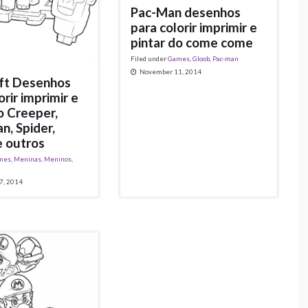
Pac-Man desenhos
para colorir imprimir e
pintar do come come
Filed under
Games
,
Gloob
,
Pac-man
November 11, 2014
ft Desenhos
orir imprimir e
o Creeper,
n, Spider,
e outros
mes
,
Meninas
,
Meninos
,
7, 2014