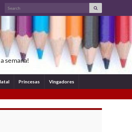
Search for:
oda semana!
atal
Princesas
Vingadores