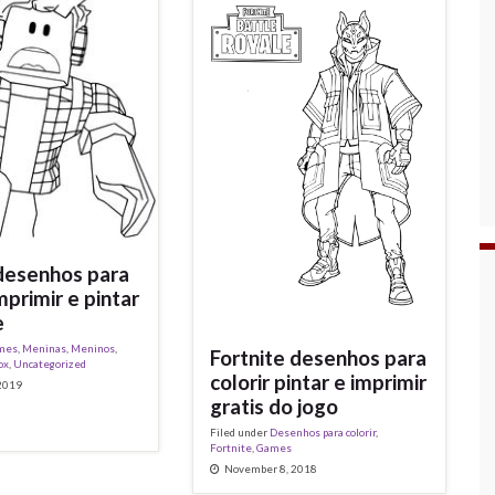
desenhos para
imprimir e pintar
e
mes
,
Meninas
,
Meninos
,
Fortnite desenhos para
ox
,
Uncategorized
colorir pintar e imprimir
 2019
gratis do jogo
Filed under
Desenhos para colorir
,
Fortnite
,
Games
November 8, 2018