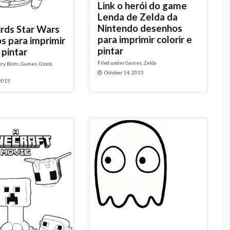
Link o herói do game
Lenda de Zelda da
Nintendo desenhos
irds Star Wars
para imprimir colorir e
s para imprimir
pintar
 pintar
Filed under
Games
,
Zelda
ry Birds
,
Games
,
Gloob
,
October 14, 2015
 2015