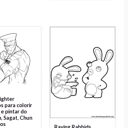
ighter
 para colorir
 e pintar do
, Sagat, Chun
ros
Raving Rabbids