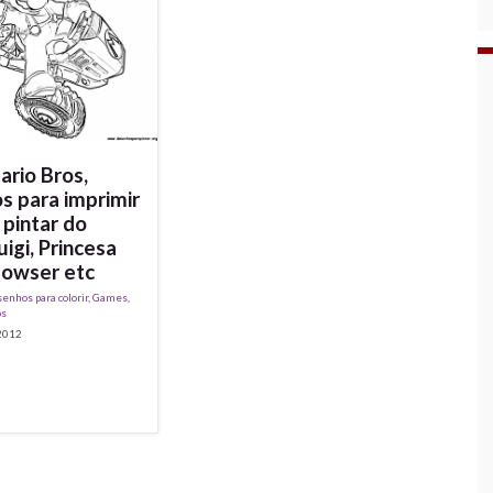
ario Bros,
s para imprimir
e pintar do
uigi, Princesa
Bowser etc
enhos para colorir
,
Games
,
os
 2012