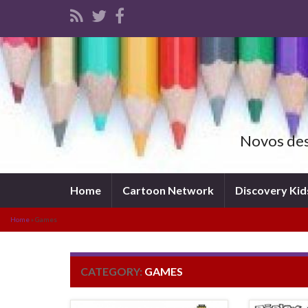
Novos dese
Home
Cartoon Network
Discovery Kid
Home
»
Games
CATEGORY:
GAMES