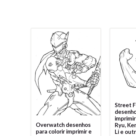
Street F
desenhos
imprimir
Overwatch desenhos
Ryu, Ken
para colorir imprimir e
Li e out