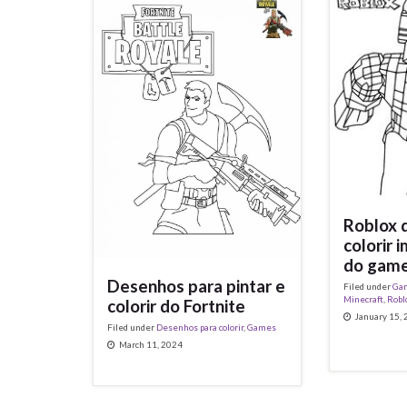
Roblox 
colorir 
do gam
Desenhos para pintar e
Filed under
Ga
Minecraft
,
Robl
colorir do Fortnite
January 15,
Filed under
Desenhos para colorir
,
Games
March 11, 2024