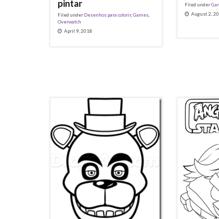
pintar
Filed under
Ga
August 2, 2
Filed under
Desenhos para colorir
,
Games
,
Overwatch
April 9, 2018