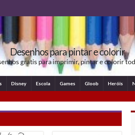
Desenhos para pintar e colorir
nhos gratis para imprimir, pintar e colorir t
s
Disney
Escola
Games
Gloob
Heróis
N