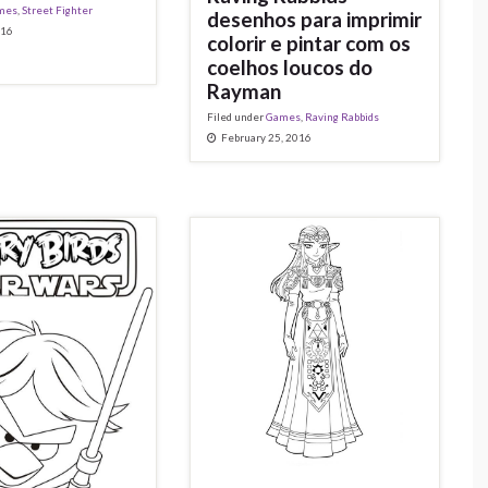
mes
,
Street Fighter
desenhos para imprimir
016
colorir e pintar com os
coelhos loucos do
Rayman
Filed under
Games
,
Raving Rabbids
February 25, 2016