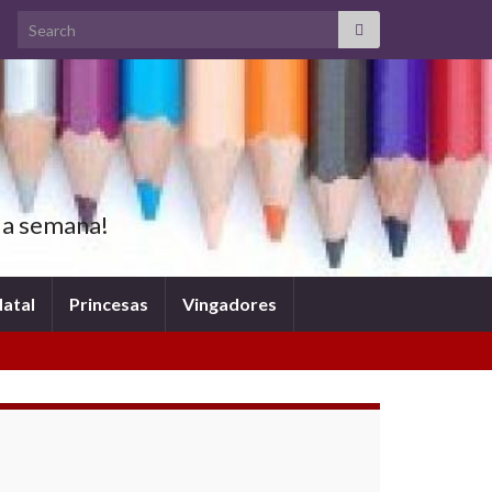
Search for:
oda semana!
atal
Princesas
Vingadores