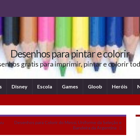
Desenhos para pintar e colorir
nhos gratis para imprimir, pintar e colorir t
s
Disney
Escola
Games
Gloob
Heróis
N
yu
Desenhos para Colorir do Messi, Uniforme da Seleção e
Bandeira da Argentina